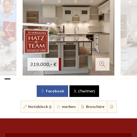
319.000,- €
Facebook
(Twitter)
Notizblock (
)
merken
Broschüre