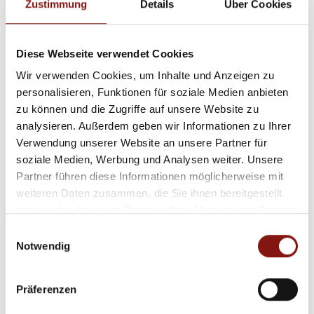
Zustimmung
Details
Über Cookies
Euro) + Garage und Stellplatz vor der Garage (12.000
Euro).
Diese Webseite verwendet Cookies
Die Bilder wurden mit einem Weitwinkel fotografiert!
Wir verwenden Cookies, um Inhalte und Anzeigen zu
personalisieren, Funktionen für soziale Medien anbieten
Weitere Bilder finden Sie unter www.hatz-team.de.
zu können und die Zugriffe auf unsere Website zu
analysieren. Außerdem geben wir Informationen zu Ihrer
Das vollständige Exposé erhalten Sie bei einer
Verwendung unserer Website an unsere Partner für
vollständig ausgefüllten Anfrage.
soziale Medien, Werbung und Analysen weiter. Unsere
Partner führen diese Informationen möglicherweise mit
weiteren Daten zusammen, die Sie ihnen bereitgestellt
Ansprechpartner
haben oder die sie im Rahmen Ihrer Nutzung der Dienste
gesammelt haben.
Firma Hatz & Team Immobilien GmbH
Einwilligungsauswahl
Notwendig
Telefon: 00498517569370
Telefax: 00498517569368
info@hatz-team.de
Präferenzen