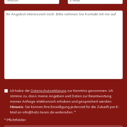
Ich habe die
Datenschutzerklärung
zur Kenntnis genommen. Ich
stimme zu, dass meine Angaben und Daten zur Beantwortung
meiner Anfrage elektronisch erhoben und gespeichert werden.
Hinweis:
Sie können Ihre Einwilligung jederzeit für die Zukunft per E-
Mail an info@hatz-team.de widerrufen. *
* Pflichtfelder