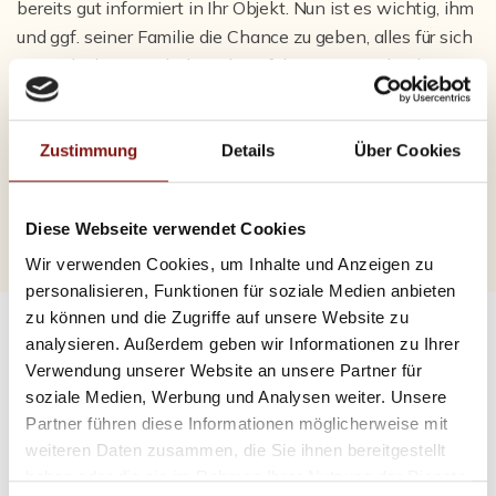
bereits gut informiert in Ihr Objekt. Nun ist es wichtig, ihm
und ggf. seiner Familie die Chance zu geben, alles für sich
zu entdecken. Wir haben die Erfahrung gemacht, dass
Erstbesichtigungen als offene Besichtigungen mit
mehreren Interessenten sehr gut funktionieren. Meist
genügt ein Zeitfenster von 1 bis 1,5 Stunden.
Die
Zustimmung
Details
Über Cookies
Anwesenheit anderer potentieller Käufer oder
Mieter kann die Entschlussfreude fördern.
Diese Webseite verwendet Cookies
Wir verwenden Cookies, um Inhalte und Anzeigen zu
personalisieren, Funktionen für soziale Medien anbieten
zu können und die Zugriffe auf unsere Website zu
analysieren. Außerdem geben wir Informationen zu Ihrer
Verwendung unserer Website an unsere Partner für
soziale Medien, Werbung und Analysen weiter. Unsere
Partner führen diese Informationen möglicherweise mit
Stufe 4
weiteren Daten zusammen, die Sie ihnen bereitgestellt
haben oder die sie im Rahmen Ihrer Nutzung der Dienste
Kurz vor Abschluss:
Die Zweitbesichtigung