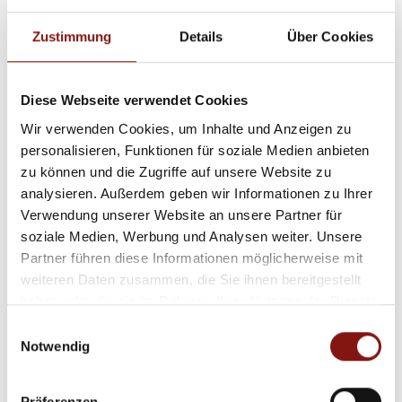
Zustimmung
Details
Über Cookies
Diese Webseite verwendet Cookies
625.000,- €
Wir verwenden Cookies, um Inhalte und Anzeigen zu
personalisieren, Funktionen für soziale Medien anbieten
Thyrnau
zu können und die Zugriffe auf unsere Website zu
analysieren. Außerdem geben wir Informationen zu Ihrer
Baugrundstück(e) im Luftkurort Kellberg
Verwendung unserer Website an unsere Partner für
Wohngrundstück
soziale Medien, Werbung und Analysen weiter. Unsere
Partner führen diese Informationen möglicherweise mit
2.500 m²
weiteren Daten zusammen, die Sie ihnen bereitgestellt
GRUNDSTÜCK
haben oder die sie im Rahmen Ihrer Nutzung der Dienste
gesammelt haben.
Einwilligungsauswahl
Notwendig
Präferenzen