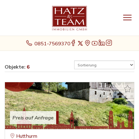
0851-7569370
Objekte:
6
Preis auf Anfrage
Hutthurm