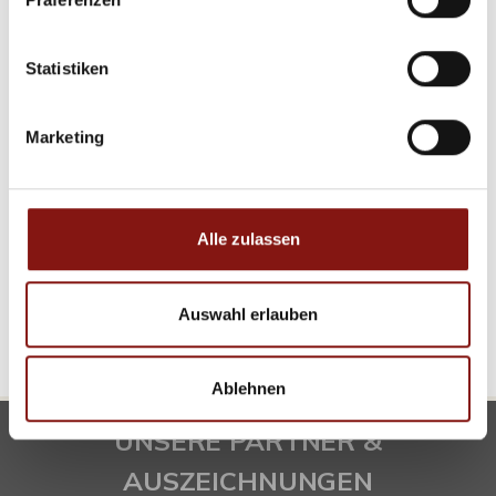
50.000,- €
Statistiken
Tiefenbach
Marketing
Idyllisches Grundstück in Haselbach!
Wohngrundstück
Alle zulassen
5.270 m²
GRUNDSTÜCK
Auswahl erlauben
Ablehnen
UNSERE PARTNER &
AUSZEICHNUNGEN