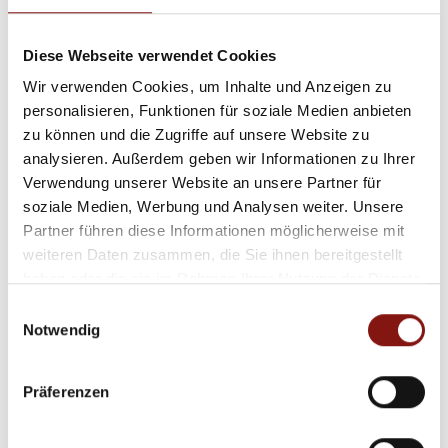
Diese Webseite verwendet Cookies
7.700,- €
Wir verwenden Cookies, um Inhalte und Anzeigen zu
personalisieren, Funktionen für soziale Medien anbieten
zu können und die Zugriffe auf unsere Website zu
Passau
analysieren. Außerdem geben wir Informationen zu Ihrer
450 m² Ladenfläche im Stadtzentrum!
Verwendung unserer Website an unsere Partner für
Einzelhandel
soziale Medien, Werbung und Analysen weiter. Unsere
Partner führen diese Informationen möglicherweise mit
weiteren Daten zusammen, die Sie ihnen bereitgestellt
450 m²
haben oder die sie im Rahmen Ihrer Nutzung der Dienste
FLÄCHE
gesammelt haben.
Einwilligungsauswahl
Notwendig
Präferenzen