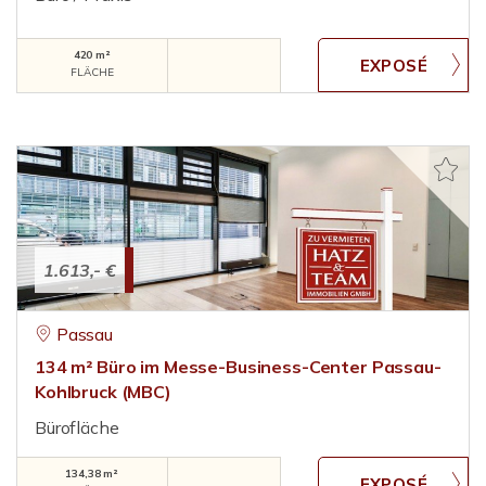
420 m²
FLÄCHE
1.613,- €
Passau
134 m² Büro im Messe-Business-Center Passau-
Kohlbruck (MBC)
Bürofläche
134,38 m²