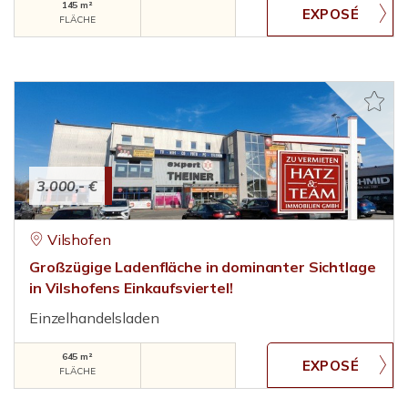
145 m²
FLÄCHE
3.000,- €
Vilshofen
Großzügige Ladenfläche in dominanter Sichtlage
in Vilshofens Einkaufsviertel!
Einzelhandelsladen
645 m²
FLÄCHE