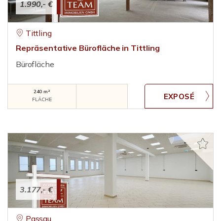
1.990,- €
Tittling
Repräsentative Bürofläche in Tittling
Bürofläche
240 m²
FLÄCHE
3.177,- €
Passau