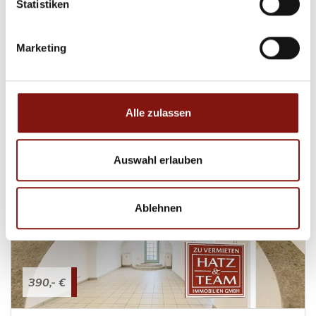
Statistiken
1.400,- €
Marketing
Hutthurm
237 m² Büroflächen im Hutthurmer
Gewerbegebiet mit eigenen Stellplätzen
Bürofläche
Alle zulassen
237,50 m²
FLÄCHE
Auswahl erlauben
Ablehnen
390,- €