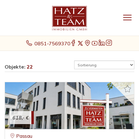
0851-7569370
Objekte:
22
618,- €
Passau