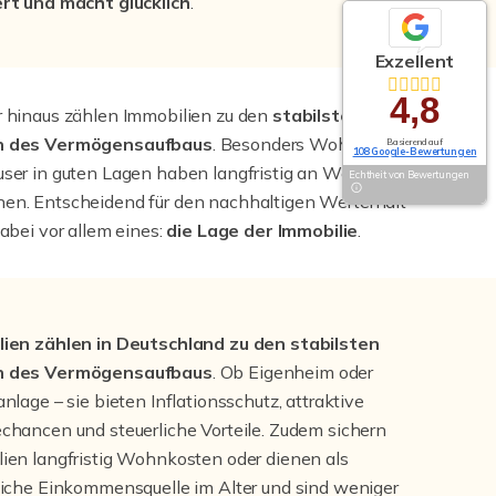
rt und macht glücklich
.
Exzellent
4,8
 hinaus zählen Immobilien zu den
stabilsten
 des Vermögensaufbaus
. Besonders Wohnungen
Basierend auf
108 Google-Bewertungen
ser in guten Lagen haben langfristig an Wert
Echtheit von Bewertungen
n. Entscheidend für den nachhaltigen Werterhalt
dabei vor allem eines:
die Lage der Immobilie
.
lien zählen in Deutschland zu den stabilsten
 des Vermögensaufbaus
. Ob Eigenheim oder
anlage – sie bieten Inflationsschutz, attraktive
chancen und steuerliche Vorteile. Zudem sichern
ien langfristig Wohnkosten oder dienen als
liche Einkommensquelle im Alter und sind weniger