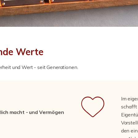
ende Werte
erheit und Wert - seit Generationen.
Im eige
schafft
ich macht - und Vermögen
Eigentü
Vorstel
den ei