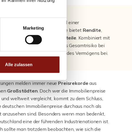
ie im Rahmen Ihrer Nutzung
ien sind traditionell Bestandteil einer
Marketing
ogenen Vermögensplanung. Sie bietet
Rendite
,
ionsschutz
und
steuerliche Vorteile
. Kombiniert mit
ertpapierdepot senken sie das Gesamtrisiko bei
klen und tragen zur
Sicherung
des Vermögens bei.
Alle zulassen
itungen melden immer neue
Preisrekorde
aus
hen
Großstädten
. Doch wer die Immobilienpreise
 und weltweit vergleicht, kommt zu dem Schluss,
e deutschen Immobilienpreise durchaus noch als
t anzusehen sind. Besonders wenn man bedenkt,
utschland eine der führenden Industrienationen ist.
ch sollte man trotzdem beobachten, wie sich die