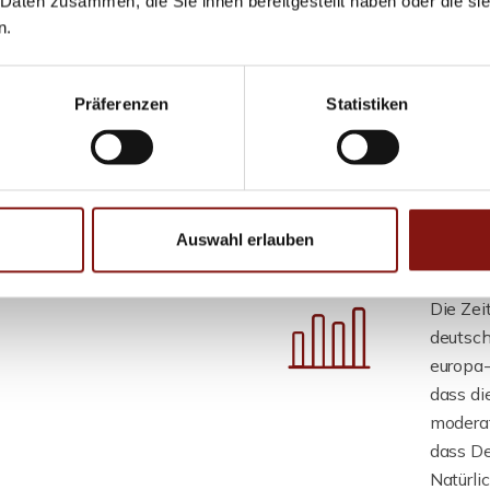
 Daten zusammen, die Sie ihnen bereitgestellt haben oder die s
n.
Immobil
Präferenzen
Statistiken
ausgew
rtfolios
Inflat
einem W
Marktzy
Auswahl erlauben
Die Ze
deutsc
europa-
dass di
modera
dass De
Natürli