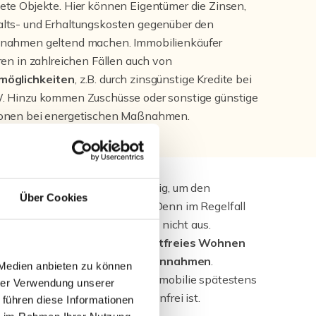
ete Objekte. Hier können Eigentümer die Zinsen,
lts- und Erhaltungskosten gegenüber den
nnahmen geltend machen. Immobilienkäufer
eren in zahlreichen Fällen auch von
möglichkeiten
, z.B. durch zinsgünstige Kredite bei
. Hinzu kommen Zuschüsse oder sonstige günstige
ionen bei energetischen Maßnahmen.
 Vorsorge ist meistens notwendig, um den
Über Cookies
sstandard
im Alter zu sichern. Denn im Regelfall
die gesetzliche Rente dazu allein nicht aus.
ienbesitz erlaubt
eigenes, mietfreies Wohnen
möglicht Einkünfte durch
Mieteinnahmen
.
 Medien anbieten zu können
rs dann natürlich, wenn die Immobilie spätestens
hrer Verwendung unserer
eichen des Rentenalters schuldenfrei ist.
 führen diese Informationen