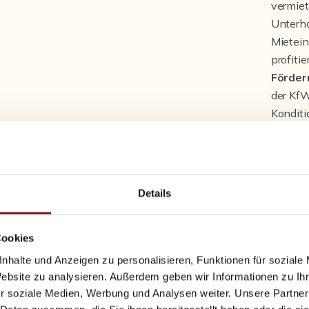
vermiet
Unterha
Mietei
profiti
Förder
der KfW
Kondit
Private
Details
Leben
herung
reicht 
Immobil
Cookies
oder er
nhalte und Anzeigen zu personalisieren, Funktionen für soziale
Besonde
Website zu analysieren. Außerdem geben wir Informationen zu I
bei Err
r soziale Medien, Werbung und Analysen weiter. Unsere Partner