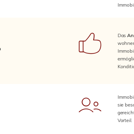
Immobi
Das
An
wohnen,
n
Immobil
ermögl
Konditi
Immobi
sie bes
gereich
Vorteil.