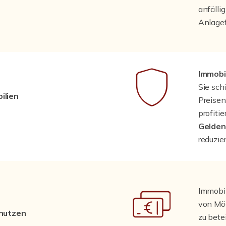
anfälli
Anlage
Immobi
Sie sc
ilien
Preisen
profiti
Gelde
reduzier
Immobil
von Mög
 nutzen
zu bete