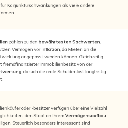
g für Konjunkturschwankungen als viele andere
formen.
lien
zählen zu den
bewährtesten Sachwerten
.
hützen Vermögen vor
Inflation
, da Mieten an die
twicklung angepasst werden können. Gleichzeitig
ert fremdfinanzierter Immobilienbesitz von der
ntwertung
, da sich die reale Schuldenlast langfristig
t.
ienkäufer oder -besitzer verfügen über eine Vielzahl
lichkeiten, den Staat an Ihrem
Vermögensaufbau
iligen. Steuerlich besonders interessant sind