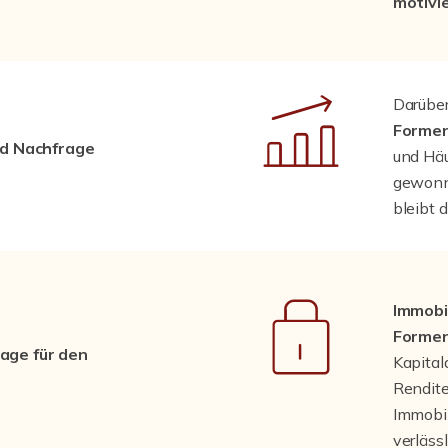
motivie
Darüber
Formen
d Nachfrage
und Häu
gewonne
bleibt 
Immobi
Formen
lage für den
Kapital
Rendite
Immobil
verläss