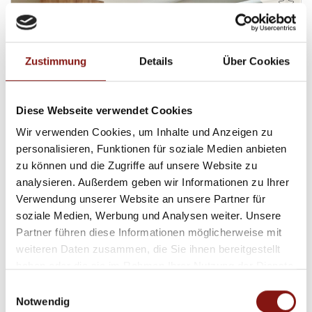
Zustimmung
Details
Über Cookies
598,- €
Passau
Diese Webseite verwendet Cookies
Kompakt. Modern. Voll ausgestattet - Modernes
Wir verwenden Cookies, um Inhalte und Anzeigen zu
Apartment im Zentrum!
personalisieren, Funktionen für soziale Medien anbieten
zu können und die Zugriffe auf unsere Website zu
Etagenwohnung
analysieren. Außerdem geben wir Informationen zu Ihrer
Verwendung unserer Website an unsere Partner für
27,19 m²
1
WOHNFLÄCHE
ZIMMER
soziale Medien, Werbung und Analysen weiter. Unsere
Partner führen diese Informationen möglicherweise mit
weiteren Daten zusammen, die Sie ihnen bereitgestellt
haben oder die sie im Rahmen Ihrer Nutzung der Dienste
gesammelt haben.
Einwilligungsauswahl
Notwendig