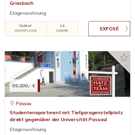
Griesbach
Etagenwohnung
74,58 m²
2,5
WOHNFLÄCHE
ZIMMER
95.000,- €
Passau
Studentenapartment mit Tiefgaragenstellplatz
direkt gegenüber der Universität Passau!
Etagenwohnung