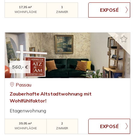
17,35 m²
1
WOHNFLÄCHE
ZIMMER
560,- €
Passau
Zauberhafte Altstadtwohnung mit
Wohlfühlfaktor!
Etagenwohnung
39,05 m²
2
WOHNFLÄCHE
ZIMMER