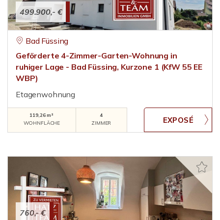
499.900,- €
Bad Füssing
Geförderte 4-Zimmer-Garten-Wohnung in
ruhiger Lage - Bad Füssing, Kurzone 1 (KfW 55 EE
WBP)
Etagenwohnung
119,26 m²
4
WOHNFLÄCHE
ZIMMER
760,- €