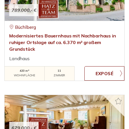
789.000,- €
Büchlberg
Modernisiertes Bauernhaus mit Nachbarhaus in
ruhiger Ortslage auf ca. 6.370 m² großem
Grundstück
Landhaus
420 m²
11
WOHNFLÄCHE
ZIMMER
679.000,- €