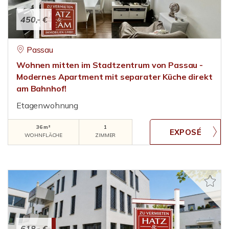
450,- €
Passau
Wohnen mitten im Stadtzentrum von Passau -
Modernes Apartment mit separater Küche direkt
am Bahnhof!
Etagenwohnung
36 m²
1
WOHNFLÄCHE
ZIMMER
618,- €