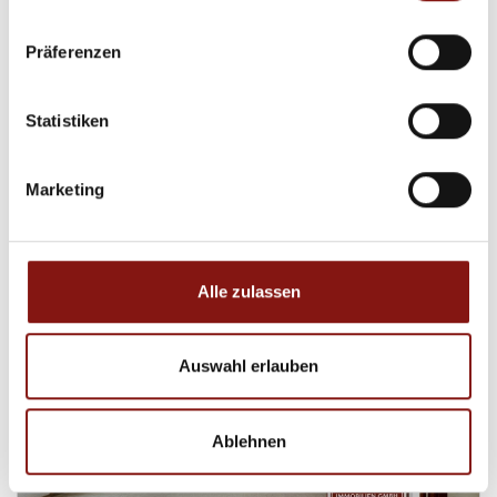
480,- €
Präferenzen
Passau
Statistiken
Kompakt. Modern. Voll ausgestattet - Modernes
Apartment im Zentrum!
Marketing
Etagenwohnung
19,18 m²
1
WOHNFLÄCHE
ZIMMER
Alle zulassen
Auswahl erlauben
Ablehnen
329.000,- €