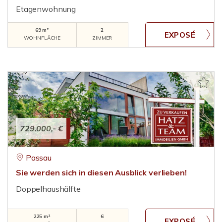
Etagenwohnung
69 m²
2
WOHNFLÄCHE
ZIMMER
729.000,- €
Passau
Sie werden sich in diesen Ausblick verlieben!
Doppelhaushälfte
225 m²
6