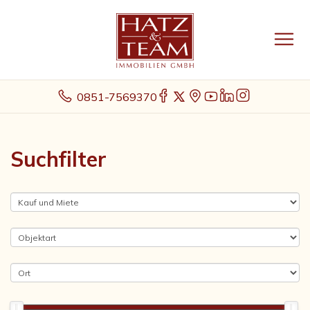
0851-7569370
Suchfilter