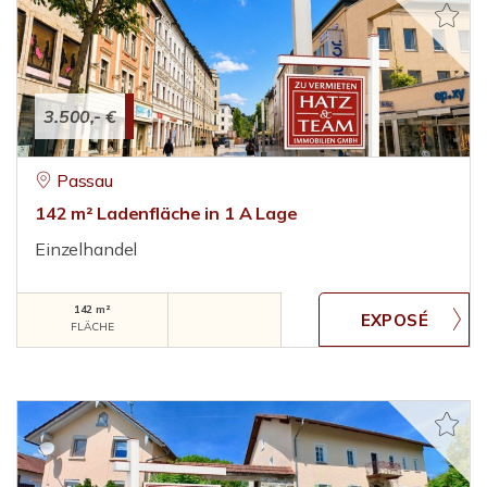
3.500,- €
Passau
142 m² Ladenfläche in 1 A Lage
Einzelhandel
142 m²
FLÄCHE