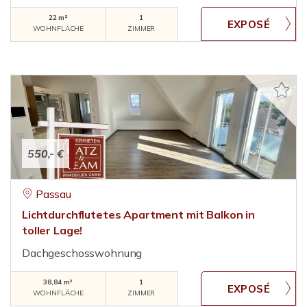
22 m²
1
WOHNFLÄCHE
ZIMMER
550,- €
Passau
Lichtdurchflutetes Apartment mit Balkon in
toller Lage!
Dachgeschosswohnung
38,84 m²
1
WOHNFLÄCHE
ZIMMER