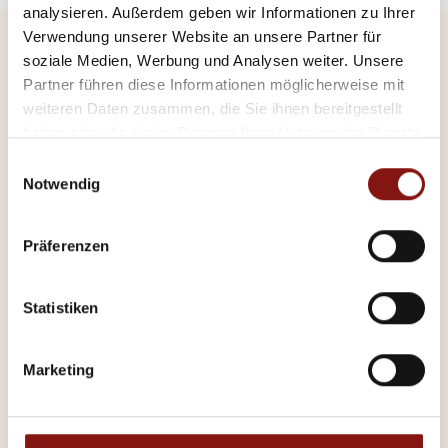
analysieren. Außerdem geben wir Informationen zu Ihrer
Verwendung unserer Website an unsere Partner für
soziale Medien, Werbung und Analysen weiter. Unsere
Partner führen diese Informationen möglicherweise mit
weiteren Daten zusammen, die Sie ihnen bereitgestellt
haben oder die sie im Rahmen Ihrer Nutzung der Dienste
gesammelt haben.
Phase 1:
Einwilligungsauswahl
Notwendig
Persönliches Erstgespräch
Präferenzen
Statistiken
Wir besprechen Ihre Immobilie, Ihre Vorstellungen und
Marketing
alle wichtigen Rahmenbedingungen.