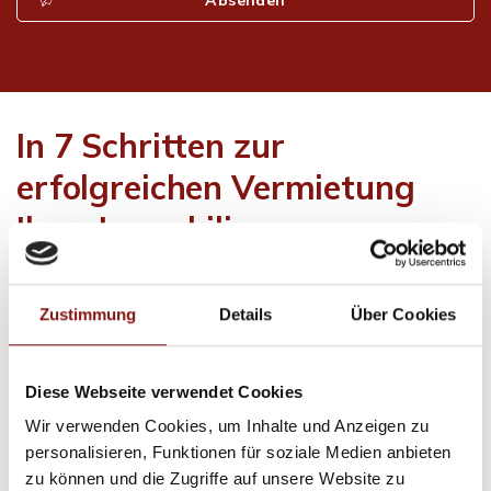
In 7 Schritten zur
erfolgreichen Vermietung
Ihrer Immobilie
Profitieren Sie als Eigentümer von einem umfassenden,
Zustimmung
Details
Über Cookies
individuellen Makler-Service von Beginn an. Die
Vermittlungsarbeit von Hatz & Team Immobilien GmbH
und die Zusammenarbeit mit Ihnen läuft in diesen
Diese Webseite verwendet Cookies
Phasen ab:
Wir verwenden Cookies, um Inhalte und Anzeigen zu
personalisieren, Funktionen für soziale Medien anbieten
zu können und die Zugriffe auf unsere Website zu