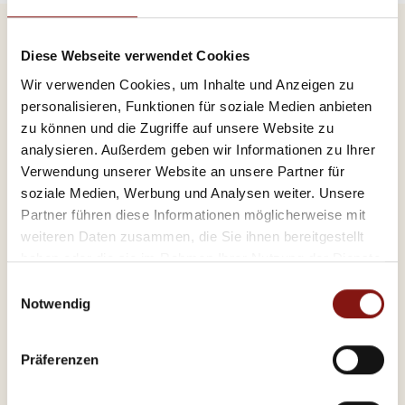
Diese Webseite verwendet Cookies
Energieausweis (Verbrauchsausweis)
Wir verwenden Cookies, um Inhalte und Anzeigen zu
personalisieren, Funktionen für soziale Medien anbieten
zu können und die Zugriffe auf unsere Website zu
analysieren. Außerdem geben wir Informationen zu Ihrer
Verwendung unserer Website an unsere Partner für
123,20 kWh / (m²*a)
soziale Medien, Werbung und Analysen weiter. Unsere
Energieverbrauchskennwert
Partner führen diese Informationen möglicherweise mit
weiteren Daten zusammen, die Sie ihnen bereitgestellt
haben oder die sie im Rahmen Ihrer Nutzung der Dienste
gesammelt haben.
Einwilligungsauswahl
Weitere Informationen
Notwendig
Wesentlicher Energieträger
Öl
Präferenzen
Energieausweis gültig bis
2033-03-20
Energieausweis Jahrgang
ab dem 1.5.2014