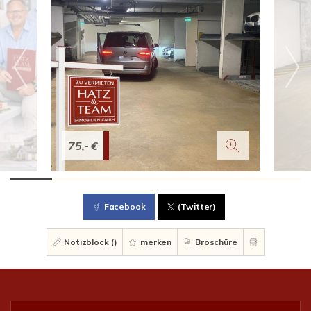
75,- €
Facebook
(Twitter)
Notizblock (
)
merken
Broschüre