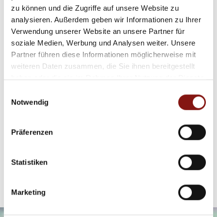
Verfügung.
zu können und die Zugriffe auf unsere Website zu
analysieren. Außerdem geben wir Informationen zu Ihrer
Wir freuen uns auf Ihre Anfrage!
Verwendung unserer Website an unsere Partner für
soziale Medien, Werbung und Analysen weiter. Unsere
Der Energieausweis ist bereits in Bearbeitung und wird
Partner führen diese Informationen möglicherweise mit
nachgereicht!
weiteren Daten zusammen, die Sie ihnen bereitgestellt
haben oder die sie im Rahmen Ihrer Nutzung der Dienste
gesammelt haben.
Einwilligungsauswahl
Ansprechpartner
Notwendig
Firma Hatz & Team Immobilien GmbH
Präferenzen
Telefon: 00498517569370
Telefax: 00498517569368
info@hatz-team.de
Statistiken
Marketing