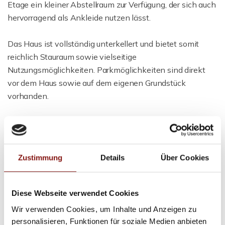
Etage ein kleiner Abstellraum zur Verfügung, der sich auch
hervorragend als Ankleide nutzen lässt.
Das Haus ist vollständig unterkellert und bietet somit
reichlich Stauraum sowie vielseitige
Nutzungsmöglichkeiten. Parkmöglichkeiten sind direkt
vor dem Haus sowie auf dem eigenen Grundstück
vorhanden.
Dieses liebevoll gestaltete Einfamilienhaus überzeugt
durch seine durchdachte Raumaufteilung, gemütliche
Ausstattung und die traumhafte Lage im Grünen. Ideal für
Zustimmung
Details
Über Cookies
Paare, kleine Familien oder Naturliebhaber, die ein ruhiges
Zuhause mit viel Privatsphäre suchen.
Diese Webseite verwendet Cookies
Gerne stehen wir Ihnen für weitere Informationen oder
Wir verwenden Cookies, um Inhalte und Anzeigen zu
zur Vereinbarung eines Besichtigungstermins zur
personalisieren, Funktionen für soziale Medien anbieten