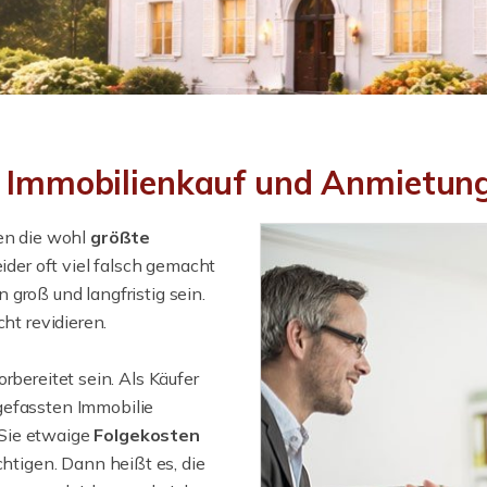
ei Immobilienkauf und Anmietun
hen die wohl
größte
leider oft viel falsch gemacht
groß und langfristig sein.
ht revidieren.
rbereitet sein. Als Käufer
gefassten Immobilie
 Sie etwaige
Folgekosten
tigen. Dann heißt es, die