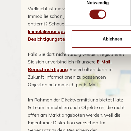
Notwendig
Vielleicht ist die von Ihnen gesuchte
Immobilie schon jetzt nur einen Mausklick
entfernt? Schauen Sie einfach auf die Seiten
Immobilienangebote
und
Besichtigungstermine
.
Ablehnen
Falls Sie dort nicht fündig werden, registrieren
Sie sich unverbindlich für unsere
E-Mail-
Benachrichtigung
. Sie erhalten dann in
Zukunft Informationen zu passenden
Objekten automatisch per E-Mail.
Im Rahmen der Direktvermittlung bietet Hatz
& Team Immobilien auch Objekte an, die nicht
offen am Markt angeboten werden, weil die
Eigentümer Diskretion wünschen. Im
Gegensatz zu den Besuchern der