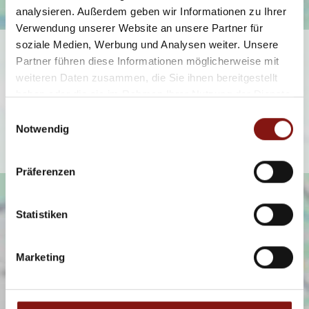
analysieren. Außerdem geben wir Informationen zu Ihrer
Verwendung unserer Website an unsere Partner für
soziale Medien, Werbung und Analysen weiter. Unsere
Ich bin damit einverstanden, dass mir Karten von Google
Partner führen diese Informationen möglicherweise mit
angezeigt werden. Es gelten die
weiteren Daten zusammen, die Sie ihnen bereitgestellt
Datenschutzbedingungen von Google
haben oder die sie im Rahmen Ihrer Nutzung der Dienste
(
https://policies.google.com/privacy
).
gesammelt haben.
Einwilligungsauswahl
Notwendig
Ich bin einverstanden
Präferenzen
Statistiken
Marketing