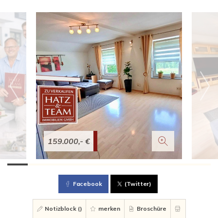
159.000,- €
Facebook
(Twitter)
Notizblock (
)
merken
Broschüre