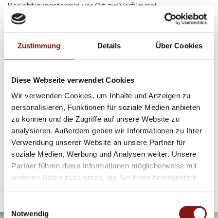
Besichtigungstermin vor Ort zur Verfügung!
Bitte beachten Sie, dass die Bilder mit einem Weitwinkel
aufgenommen wurden!
Zustimmung
Details
Über Cookies
Weiter Bilder von Innen gibt es auf www.hatz-team.de!
Diese Webseite verwendet Cookies
Wir verwenden Cookies, um Inhalte und Anzeigen zu
Ansprechpartner
personalisieren, Funktionen für soziale Medien anbieten
zu können und die Zugriffe auf unsere Website zu
Firma Hatz & Team Immobilien GmbH
analysieren. Außerdem geben wir Informationen zu Ihrer
Telefon: 00498517569370
Verwendung unserer Website an unsere Partner für
Telefax: 00498517569368
soziale Medien, Werbung und Analysen weiter. Unsere
info@hatz-team.de
Partner führen diese Informationen möglicherweise mit
weiteren Daten zusammen, die Sie ihnen bereitgestellt
haben oder die sie im Rahmen Ihrer Nutzung der Dienste
gesammelt haben.
Einwilligungsauswahl
Notwendig