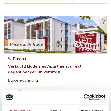
Preis auf Anfrage
Passau
Verkauft! Modernes Apartment direkt
gegenüber der Universität!
Etagenwohnung
30 m²
1
WOHNFLÄCHE
ZIMMER
Zustimmung
Details
Über Cookies