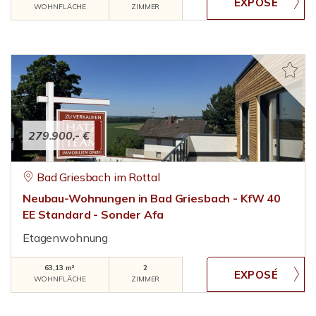
WOHNFLÄCHE
ZIMMER
279.900,- €
Bad Griesbach im Rottal
Neubau-Wohnungen in Bad Griesbach - KfW 40
EE Standard - Sonder Afa
Etagenwohnung
63,13 m²
2
WOHNFLÄCHE
ZIMMER