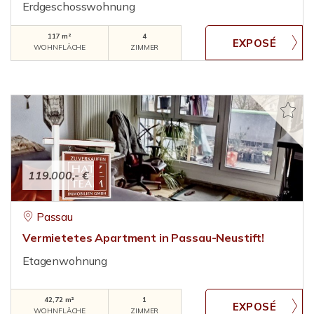
Erdgeschosswohnung
117 m²
4
WOHNFLÄCHE
ZIMMER
119.000,- €
Passau
Vermietetes Apartment in Passau-Neustift!
Etagenwohnung
42,72 m²
1
WOHNFLÄCHE
ZIMMER