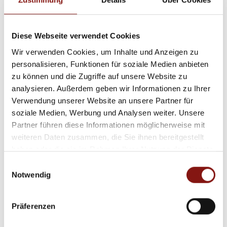
Diese Webseite verwendet Cookies
Wir verwenden Cookies, um Inhalte und Anzeigen zu
Preis auf Anfrage
personalisieren, Funktionen für soziale Medien anbieten
zu können und die Zugriffe auf unsere Website zu
Passau
analysieren. Außerdem geben wir Informationen zu Ihrer
Verwendung unserer Website an unsere Partner für
Verkauft! Modernes Apartment direkt
soziale Medien, Werbung und Analysen weiter. Unsere
gegenüber der Universität!
Partner führen diese Informationen möglicherweise mit
Etagenwohnung
weiteren Daten zusammen, die Sie ihnen bereitgestellt
haben oder die sie im Rahmen Ihrer Nutzung der Dienste
30 m²
1
gesammelt haben.
WOHNFLÄCHE
ZIMMER
Einwilligungsauswahl
Notwendig
Präferenzen