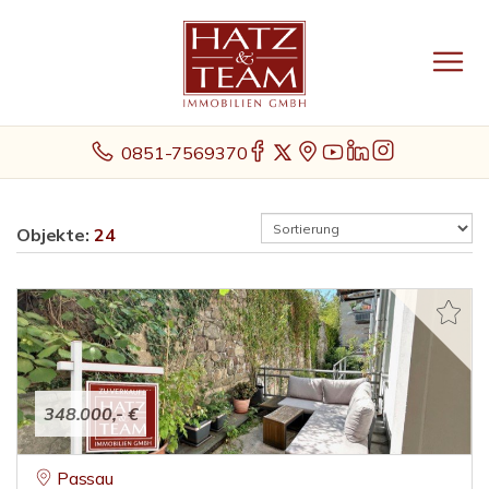
0851-7569370
Objekte:
24
348.000,- €
Passau