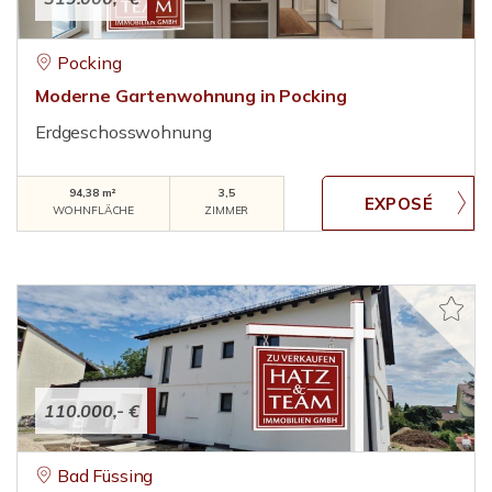
Pocking
Moderne Gartenwohnung in Pocking
Erdgeschosswohnung
94,38 m²
3,5
WOHNFLÄCHE
ZIMMER
110.000,- €
Bad Füssing