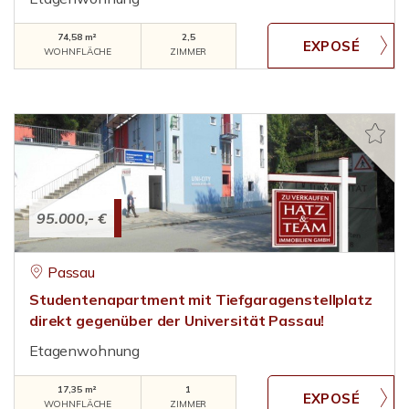
74,58 m²
2,5
WOHNFLÄCHE
ZIMMER
95.000,- €
Passau
Studentenapartment mit Tiefgaragenstellplatz
direkt gegenüber der Universität Passau!
Etagenwohnung
17,35 m²
1
WOHNFLÄCHE
ZIMMER