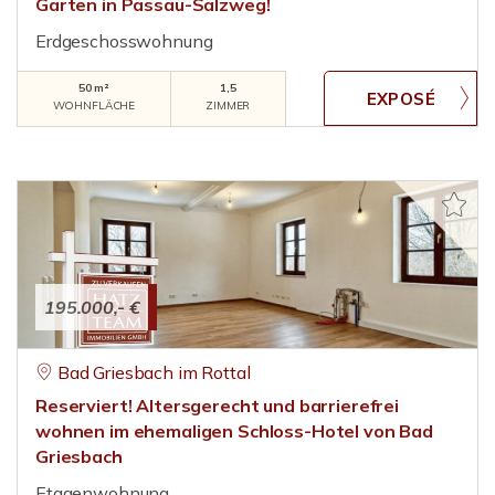
Garten in Passau-Salzweg!
Erdgeschosswohnung
50 m²
1,5
WOHNFLÄCHE
ZIMMER
195.000,- €
Bad Griesbach im Rottal
Reserviert! Altersgerecht und barrierefrei
wohnen im ehemaligen Schloss-Hotel von Bad
Griesbach
Etagenwohnung