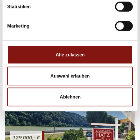
Statistiken
Preis auf Anfrage
Marketing
Passau
Verkauft! Pfiffige 3-Zimmer-Wohnung in Passau-
Neustift!
Alle zulassen
Etagenwohnung
Auswahl erlauben
75 m²
3
WOHNFLÄCHE
ZIMMER
Ablehnen
129.000,- €