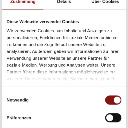
Zustimmung
Details
Über Cookies
Diese Webseite verwendet Cookies
Wir verwenden Cookies, um Inhalte und Anzeigen zu
1.490.000,- €
personalisieren, Funktionen für soziale Medien anbieten
zu können und die Zugriffe auf unsere Website zu
analysieren. Außerdem geben wir Informationen zu Ihrer
Schärding - Oberösterreich
Verwendung unserer Website an unsere Partner für
Liebhaberobjekt direkt am Stadtplatz in
soziale Medien, Werbung und Analysen weiter. Unsere
Schärding
Partner führen diese Informationen möglicherweise mit
Haus
weiteren Daten zusammen, die Sie ihnen bereitgestellt
haben oder die sie im Rahmen Ihrer Nutzung der Dienste
558,17 m²
11
gesammelt haben.
Einwilligungsauswahl
WOHNFLÄCHE
ZIMMER
Notwendig
Präferenzen