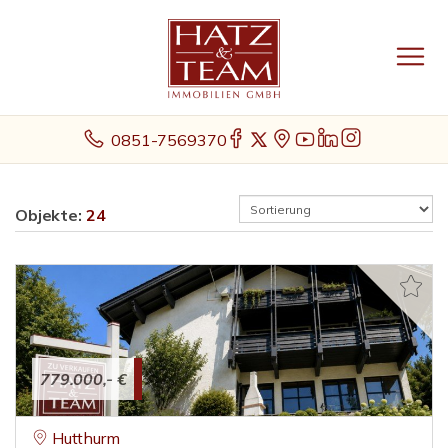
0851-7569370
Objekte:
24
779.000,- €
Hutthurm