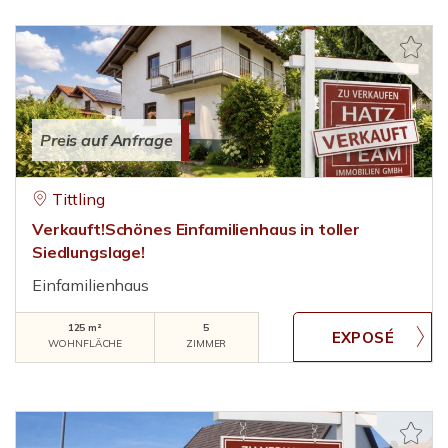
Preis auf Anfrage
Tittling
Verkauft!Schönes Einfamilienhaus in toller
Siedlungslage!
Einfamilienhaus
125 m²
5
WOHNFLÄCHE
ZIMMER