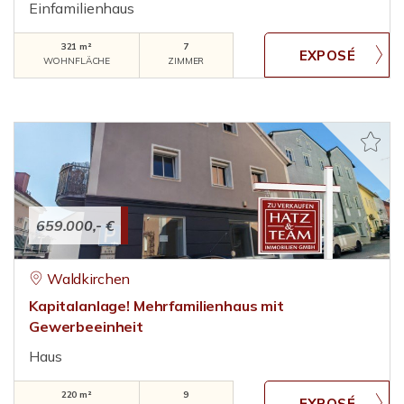
Einfamilienhaus
321 m²
7
WOHNFLÄCHE
ZIMMER
659.000,- €
Waldkirchen
Kapitalanlage! Mehrfamilienhaus mit
Gewerbeeinheit
Haus
220 m²
9