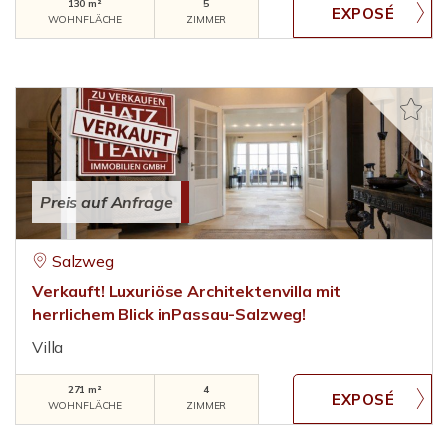
130 m²
5
WOHNFLÄCHE
ZIMMER
Preis auf Anfrage
Salzweg
Verkauft! Luxuriöse Architektenvilla mit
herrlichem Blick inPassau-Salzweg!
Villa
271 m²
4
WOHNFLÄCHE
ZIMMER