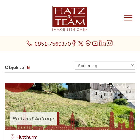
0851-7569370
Objekte:
6
Preis auf Anfrage
Hutthurm