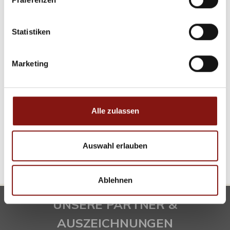
50.000,- €
Statistiken
Tiefenbach
Marketing
Idyllisches Grundstück in Haselbach!
Wohngrundstück
Alle zulassen
5.270 m²
GRUNDSTÜCK
Auswahl erlauben
Ablehnen
UNSERE PARTNER &
AUSZEICHNUNGEN