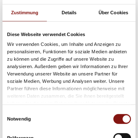
Zustimmung
Details
Über Cookies
Diese Webseite verwendet Cookies
625.000,- €
Wir verwenden Cookies, um Inhalte und Anzeigen zu
personalisieren, Funktionen für soziale Medien anbieten
Thyrnau
zu können und die Zugriffe auf unsere Website zu
analysieren. Außerdem geben wir Informationen zu Ihrer
Baugrundstück(e) im Luftkurort Kellberg
Verwendung unserer Website an unsere Partner für
Wohngrundstück
soziale Medien, Werbung und Analysen weiter. Unsere
Partner führen diese Informationen möglicherweise mit
2.500 m²
weiteren Daten zusammen, die Sie ihnen bereitgestellt
GRUNDSTÜCK
haben oder die sie im Rahmen Ihrer Nutzung der Dienste
gesammelt haben.
Einwilligungsauswahl
Notwendig
Präferenzen