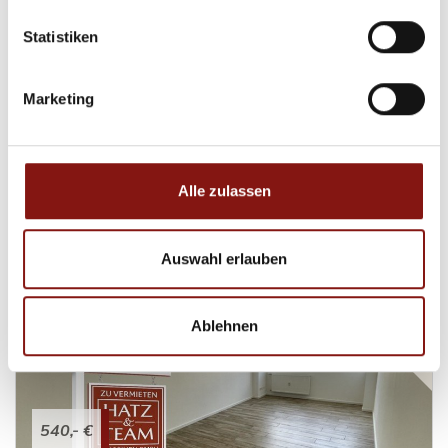
Statistiken
760,- €
Marketing
Passau
Charmante 2-Zimmer-Wohnung mit kleiner
Terrasse!
Erdgeschosswohnung
Alle zulassen
70,61 m²
2
WOHNFLÄCHE
ZIMMER
Auswahl erlauben
Ablehnen
540,- €