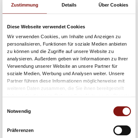
Zustimmung
Details
Über Cookies
Diese Webseite verwendet Cookies
670,- €
Wir verwenden Cookies, um Inhalte und Anzeigen zu
personalisieren, Funktionen für soziale Medien anbieten
Passau
zu können und die Zugriffe auf unsere Website zu
analysieren. Außerdem geben wir Informationen zu Ihrer
Moderne 2-Zimmer-Wohnung mit Balkon und
Verwendung unserer Website an unsere Partner für
unmittelbarer Anbindung ins Stadtzentrum!
soziale Medien, Werbung und Analysen weiter. Unsere
Erdgeschosswohnung
Partner führen diese Informationen möglicherweise mit
weiteren Daten zusammen, die Sie ihnen bereitgestellt
53,48 m²
2
haben oder die sie im Rahmen Ihrer Nutzung der Dienste
WOHNFLÄCHE
ZIMMER
gesammelt haben.
Einwilligungsauswahl
Notwendig
Präferenzen