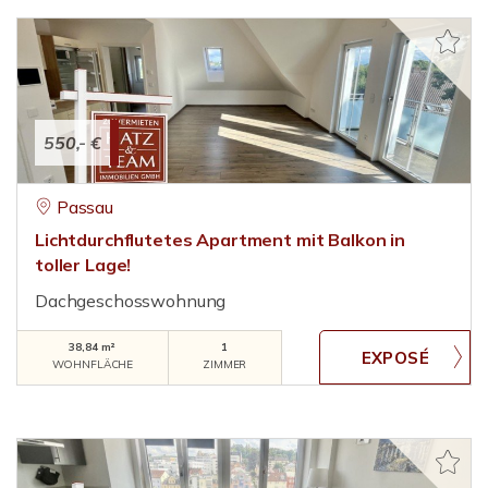
550,- €
Passau
Lichtdurchflutetes Apartment mit Balkon in
toller Lage!
Dachgeschosswohnung
38,84 m²
1
WOHNFLÄCHE
ZIMMER