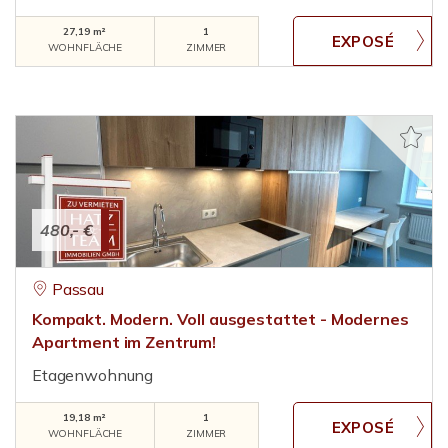
27,19 m²
1
WOHNFLÄCHE
ZIMMER
480,- €
Passau
Kompakt. Modern. Voll ausgestattet - Modernes
Apartment im Zentrum!
Etagenwohnung
19,18 m²
1
WOHNFLÄCHE
ZIMMER