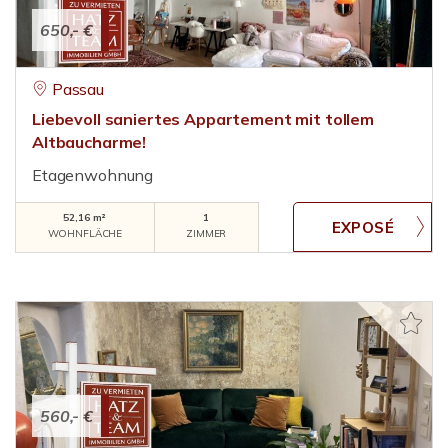
650,- €
Passau
Liebevoll saniertes Appartement mit tollem
Altbaucharme!
Etagenwohnung
52,16 m²
1
WOHNFLÄCHE
ZIMMER
560,- €