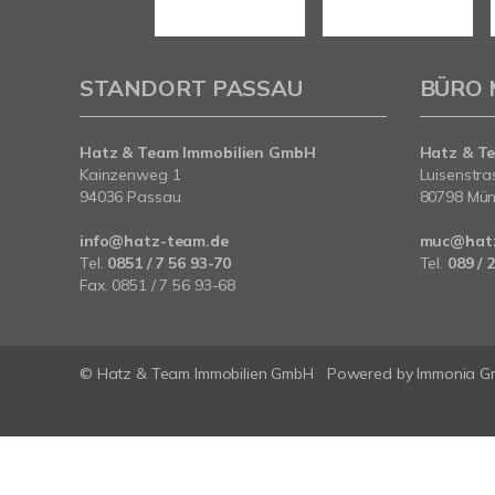
STANDORT PASSAU
BÜRO
Hatz & Team Immobilien GmbH
Hatz & T
Kainzenweg 1
Luisenstra
94036 Passau
80798 Mü
info@hatz-team.de
muc@hatz
Tel.
0851 / 7 56 93-70
Tel.
089 / 
Fax. 0851 / 7 56 93-68
© Hatz & Team Immobilien GmbH
Powered by Immonia 