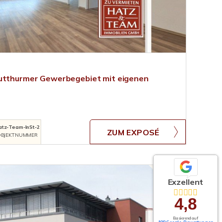
Hutthurmer Gewerbegebiet mit eigenen
atz-Team-InSt-2
ZUM EXPOSÉ
BJEKTNUMMER
Exzellent
4,8
Basierend auf