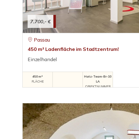
7.700,- €
Passau
450 m² Ladenfläche im Stadtzentrum!
Einzelhandel
450 m²
Hatz-Team-Br-10
FLÄCHE
LA
OBJEKTNUMMER