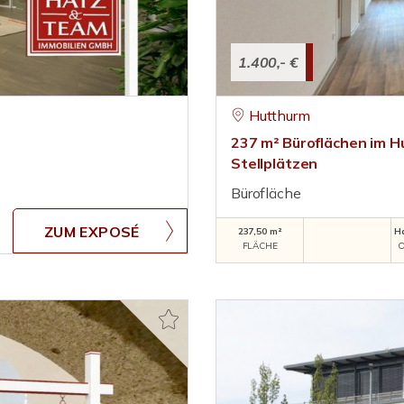
1.400,- €
Hutthurm
237 m² Büroflächen im 
Stellplätzen
Bürofläche
ZUM EXPOSÉ
237,50 m²
H
FLÄCHE
O