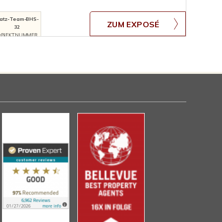
atz-Team-BHS-
ZUM EXPOSÉ
32
BJEKTNUMMER