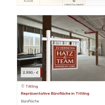
FLÄCHE
50
OBJEKTNUMMER
1.990,- €
Tittling
Repräsentative Bürofläche in Tittling
Bürofläche