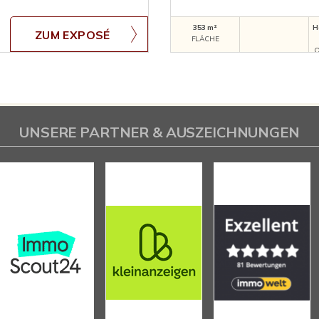
353 m²
H
ZUM EXPOSÉ
FLÄCHE
O
UNSERE PARTNER & AUSZEICHNUNGEN