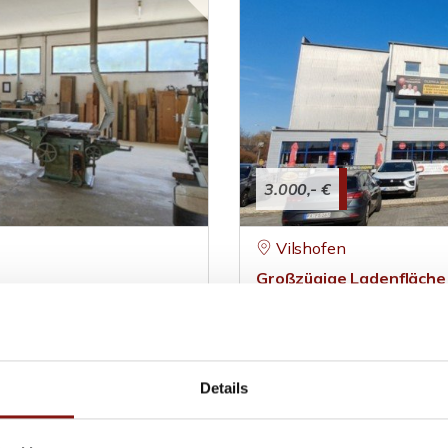
3.000,- €
Vilshofen
Großzügige Ladenfläche 
Einkaufsviertel!
Einzelhandelsladen
ZUM EXPOSÉ
645 m²
H
Details
FLÄCHE
O