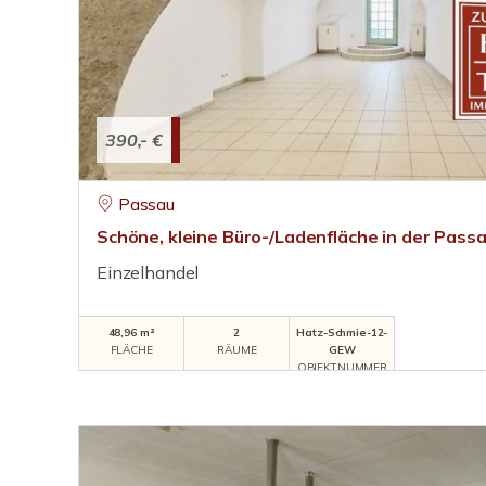
390,- €
Passau
Schöne, kleine Büro-/Ladenfläche in der Passa
Einzelhandel
48,96 m²
2
Hatz-Schmie-12-
FLÄCHE
RÄUME
GEW
OBJEKTNUMMER