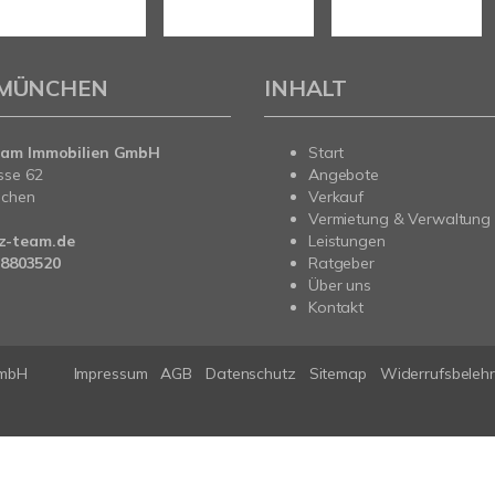
 MÜNCHEN
INHALT
eam Immobilien GmbH
Start
sse 62
Angebote
nchen
Verkauf
Vermietung & Verwaltung
-team.de
Leistungen
28803520
Ratgeber
Über uns
Kontakt
GmbH
Impressum
AGB
Datenschutz
Sitemap
Widerrufsbeleh