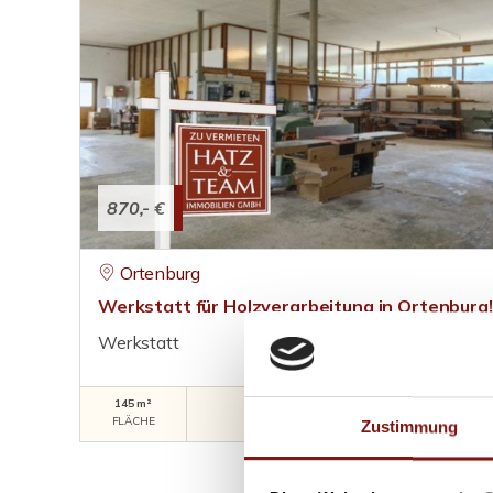
870,- €
Ortenburg
Werkstatt für Holzverarbeitung in Ortenburg!
Werkstatt
145 m²
Hatz-Team-Gries-
FLÄCHE
Werk
Zustimmung
OBJEKTNUMMER