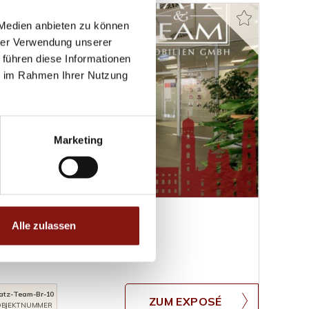
 Medien anbieten zu können
hrer Verwendung unserer
 führen diese Informationen
ie im Rahmen Ihrer Nutzung
Marketing
Alle zulassen
adtzentrum!
atz-Team-Br-10
ZUM EXPOSÉ
BJEKTNUMMER