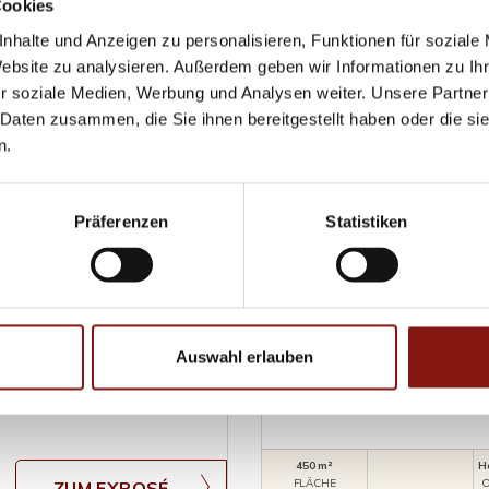
Cookies
nhalte und Anzeigen zu personalisieren, Funktionen für soziale
Website zu analysieren. Außerdem geben wir Informationen zu I
r soziale Medien, Werbung und Analysen weiter. Unsere Partner
 Daten zusammen, die Sie ihnen bereitgestellt haben oder die s
n.
Präferenzen
Statistiken
7.700,- €
Passau
Auswahl erlauben
chenau! Gasthaus zum
450 m² Bürofläche im St
Bürofläche
450 m²
H
FLÄCHE
O
ZUM EXPOSÉ