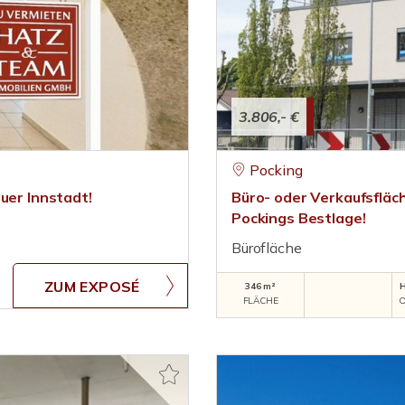
3.806,- €
Pocking
uer Innstadt!
Büro- oder Verkaufsfläch
Pockings Bestlage!
Bürofläche
ZUM EXPOSÉ
346 m²
FLÄCHE
O