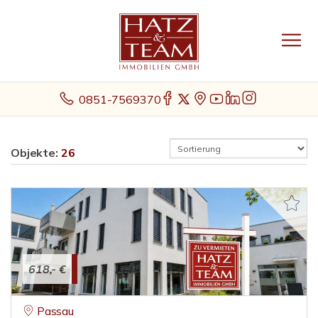
0851-7569370
Objekte:
26
618,- €
Passau