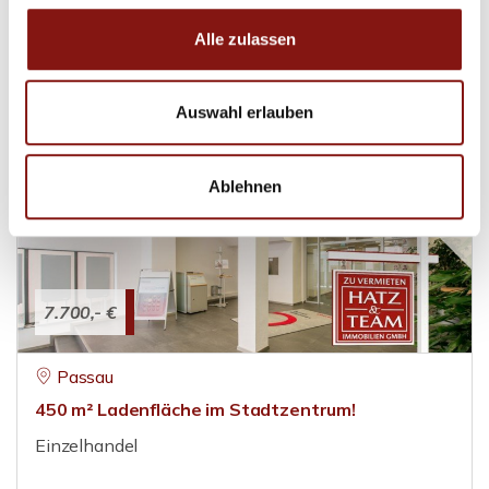
von Büro- und Seminarräumen!
Alle zulassen
Bürofläche
106 m²
Auswahl erlauben
FLÄCHE
Ablehnen
7.700,- €
Passau
450 m² Ladenfläche im Stadtzentrum!
Einzelhandel