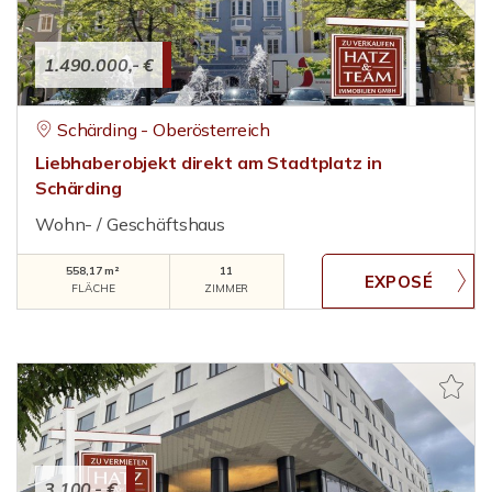
1.490.000,- €
Schärding - Oberösterreich
Liebhaberobjekt direkt am Stadtplatz in
Schärding
Wohn- / Geschäftshaus
558,17 m²
11
FLÄCHE
ZIMMER
3.100,- €