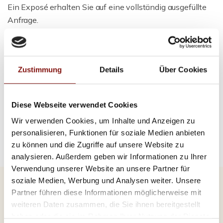
Ein Exposé erhalten Sie auf eine vollständig ausgefüllte
Anfrage.
Ansprechpartner
Zustimmung
Details
Über Cookies
Firma Hatz & Team Immobilien GmbH
Telefon: 00498517569370
Telefax: 00498517569368
Diese Webseite verwendet Cookies
info@hatz-team.de
Wir verwenden Cookies, um Inhalte und Anzeigen zu
personalisieren, Funktionen für soziale Medien anbieten
zu können und die Zugriffe auf unsere Website zu
analysieren. Außerdem geben wir Informationen zu Ihrer
Verwendung unserer Website an unsere Partner für
soziale Medien, Werbung und Analysen weiter. Unsere
Partner führen diese Informationen möglicherweise mit
Energieausweis (Verbrauchsausweis)
weiteren Daten zusammen, die Sie ihnen bereitgestellt
haben oder die sie im Rahmen Ihrer Nutzung der Dienste