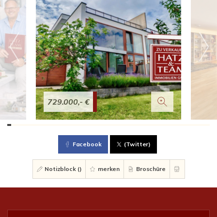
729.000,- €
Facebook
(Twitter)
Notizblock (
)
merken
Broschüre