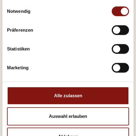
gesammelt haben.
Einwilligungsauswahl
Notwendig
79,40 kWh / (m²*a)
Präferenzen
Energieverbrauchskennwert
Statistiken
Weitere Informationen
Marketing
Wesentlicher Energieträger
GAS
Energieausweis gültig bis
2023-07-17
Alle zulassen
Energieausweis Jahrgang
vor 1.5.2014
Energieausweis Baujahr
2000
Auswahl erlauben
Energieausweis Gebäudeart
Wohngebäude
Heizung
Fußbodenheizung