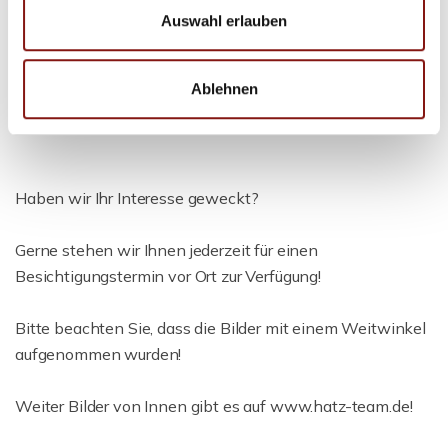
Wohnrecht im Nebengebäude. Dieses Wohnrecht bleibt
Auswahl erlauben
auch nach dem Eigentumsübergang bestehen und ist
vom Käufer zu übernehmen. Die Immobilie eignet sich
Ablehnen
daher insbesondere als langfristige Kapitalanlage.
Weitere Details gerne auf Anfrage.
Haben wir Ihr Interesse geweckt?
Gerne stehen wir Ihnen jederzeit für einen
Besichtigungstermin vor Ort zur Verfügung!
Bitte beachten Sie, dass die Bilder mit einem Weitwinkel
aufgenommen wurden!
Weiter Bilder von Innen gibt es auf www.hatz-team.de!