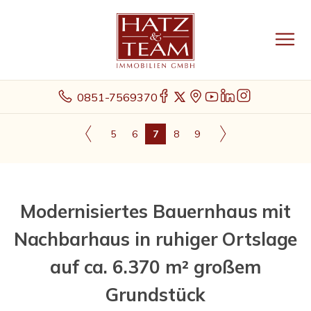
0851-7569370
5
6
7
8
9
Modernisiertes Bauernhaus mit
Nachbarhaus in ruhiger Ortslage
auf ca. 6.370 m² großem
Grundstück