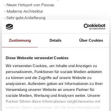
- Neuer Hotspot von Passau
- Moderne Architektur
- Sehr gute Anlieferung
Passantenfrequenzen pro Tag im Zeitraum:
Zustimmung
Details
Über Cookies
Montag bis Samstag 19.5.2018 von 7.00 Uhr bis 19.00
Uhr
Diese Webseite verwendet Cookies
- Antritt Hauptbahnhof: bis zu 16.000
Wir verwenden Cookies, um Inhalte und Anzeigen zu
- Bushaltestelle rechts: bis zu 18.500
personalisieren, Funktionen für soziale Medien anbieten
- Bushaltestelle links: bis zu 8.000
zu können und die Zugriffe auf unsere Website zu
analysieren. Außerdem geben wir Informationen zu Ihrer
Verwendung unserer Website an unsere Partner für
Ansprechpartner
soziale Medien, Werbung und Analysen weiter. Unsere
Partner führen diese Informationen möglicherweise mit
Firma
weiteren Daten zusammen, die Sie ihnen bereitgestellt
Telefon: 00498517569370