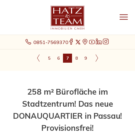
0851-7569370
5
6
7
8
9
258 m² Bürofläche im
Stadtzentrum! Das neue
DONAUQUARTIER in Passau!
Provisionsfrei!