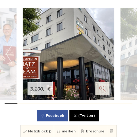
3.100,- €
Facebook
(Twitter)
Notizblock (
)
merken
Broschüre