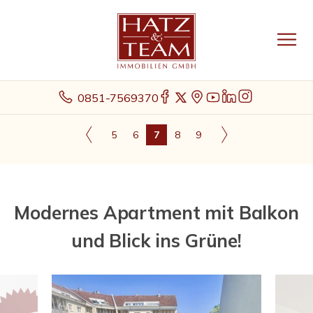
0851-7569370
5
6
7
8
9
Modernes Apartment mit Balkon
und Blick ins Grüne!