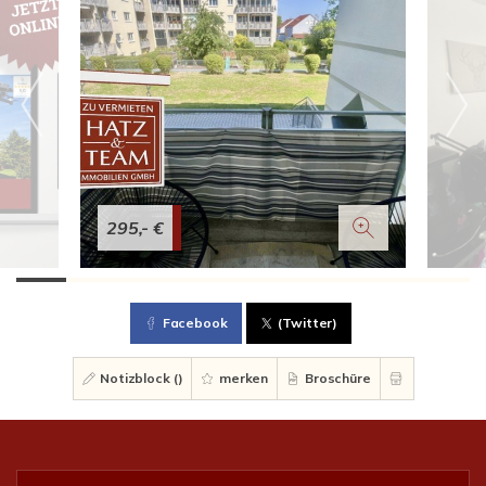
295,- €
Facebook
(Twitter)
Notizblock (
)
merken
Broschüre