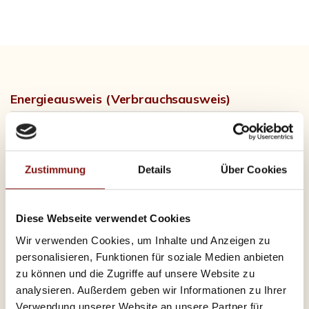
Energieausweis (Verbrauchsausweis)
Zustimmung
Details
Über Cookies
143,50 kWh / (m²*a)
Energieverbrauchskennwert
Diese Webseite verwendet Cookies
Wir verwenden Cookies, um Inhalte und Anzeigen zu
personalisieren, Funktionen für soziale Medien anbieten
Weitere Informationen
zu können und die Zugriffe auf unsere Website zu
analysieren. Außerdem geben wir Informationen zu Ihrer
Wesentlicher Energieträger
GAS
Verwendung unserer Website an unsere Partner für