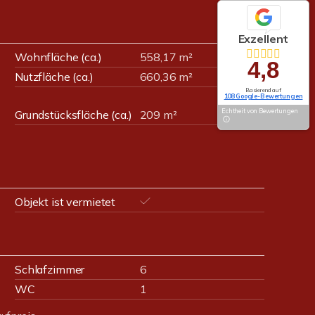
Exzellent
Wohnfläche (ca.)
558,17 m²
4,8
Nutzfläche (ca.)
660,36 m²
Basierend auf
108 Google-Bewertungen
Echtheit von Bewertungen
Grundstücksfläche (ca.)
209 m²
Objekt ist vermietet
Schlafzimmer
6
WC
1