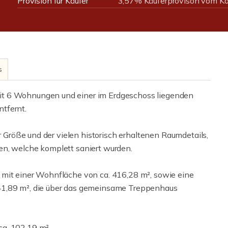
Provision für Käufer
3,57% Käuferprovison vom Ka
s
it 6 Wohnungen und einer im Erdgeschoss liegenden
tfernt.
er Größe und der vielen historisch erhaltenen Raumdetails,
en, welche komplett saniert wurden.
 mit einer Wohnfläche von ca. 416,28 m², sowie eine
41,89 m², die über das gemeinsame Treppenhaus
a. 102,19 m².