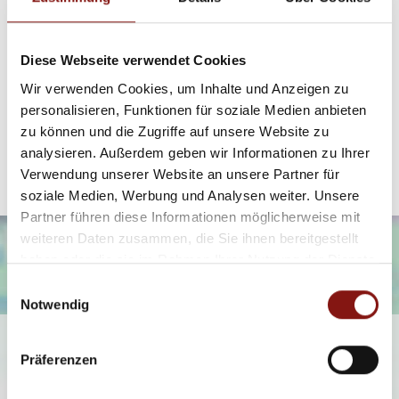
Ansprechpartner
Firma Hatz & Team Immobilien GmbH
Diese Webseite verwendet Cookies
Telefon: 00498517569370
Wir verwenden Cookies, um Inhalte und Anzeigen zu
Telefax: 00498517569368
personalisieren, Funktionen für soziale Medien anbieten
info@hatz-team.de
zu können und die Zugriffe auf unsere Website zu
analysieren. Außerdem geben wir Informationen zu Ihrer
Verwendung unserer Website an unsere Partner für
soziale Medien, Werbung und Analysen weiter. Unsere
Partner führen diese Informationen möglicherweise mit
weiteren Daten zusammen, die Sie ihnen bereitgestellt
haben oder die sie im Rahmen Ihrer Nutzung der Dienste
gesammelt haben.
Einwilligungsauswahl
Notwendig
Ich bin damit einverstanden, dass mir Karten von Google
Präferenzen
angezeigt werden. Es gelten die
Datenschutzbedingungen von Google