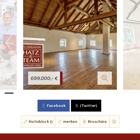
699.000,- €
Facebook
(Twitter)
Notizblock (
)
merken
Broschüre