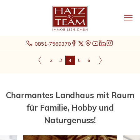
0851-7569370
2
3
4
5
6
Charmantes Landhaus mit Raum
für Familie, Hobby und
Naturgenuss!