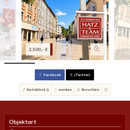
3.500,- €
Facebook
(Twitter)
Notizblock (
)
merken
Broschüre
Objektart