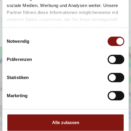
angezeigt werden. Es gelten die
soziale Medien, Werbung und Analysen weiter. Unsere
Datenschutzbedingungen von Google
Partner führen diese Informationen möglicherweise mit
(
https://policies.google.com/privacy
).
weiteren Daten zusammen, die Sie ihnen bereitgestellt
haben oder die sie im Rahmen Ihrer Nutzung der Dienste
Ich bin einverstanden
gesammelt haben.
Einwilligungsauswahl
Notwendig
Präferenzen
Statistiken
Marketing
Alle zulassen