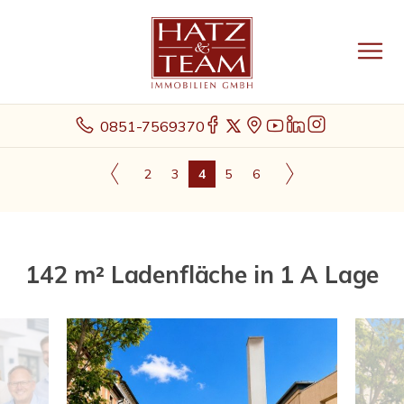
0851-7569370
2
3
4
5
6
142 m² Ladenfläche in 1 A Lage