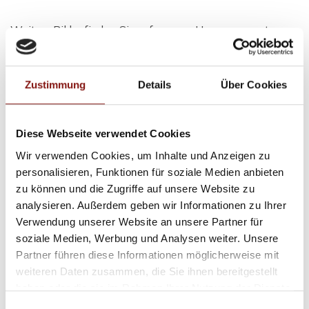
Weitere Bilder finden Sie auf unserer Homepage unter
www.hatz-team.de
Das ausführliche Exposé inklusive genauer Adressangabe
erhalten Sie nach Versenden einer vollständigen Anfrage!
Zustimmung
Details
Über Cookies
Bitte beachten Sie, dass die Bilder mit einem Weitwinkel
Diese Webseite verwendet Cookies
aufgenommen wurden!
Wir verwenden Cookies, um Inhalte und Anzeigen zu
personalisieren, Funktionen für soziale Medien anbieten
Ansprechpartner
zu können und die Zugriffe auf unsere Website zu
analysieren. Außerdem geben wir Informationen zu Ihrer
Firma Hatz & Team Immobilien GmbH
Verwendung unserer Website an unsere Partner für
Telefon: 00498517569370
soziale Medien, Werbung und Analysen weiter. Unsere
Telefax: 00498517569368
Partner führen diese Informationen möglicherweise mit
info@hatz-team.de
weiteren Daten zusammen, die Sie ihnen bereitgestellt
haben oder die sie im Rahmen Ihrer Nutzung der Dienste
gesammelt haben.
Einwilligungsauswahl