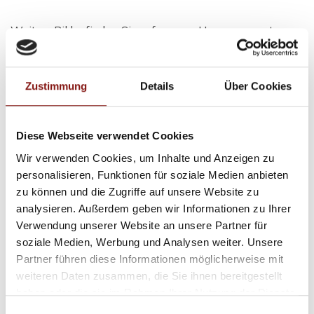
Weitere Bilder finden Sie auf unserer Homepage unter
www.hatz-team.de
Das ausführliche Exposé inklusive genauer Adressangabe
erhalten Sie nach Versenden einer vollständigen Anfrage!
Zustimmung
Details
Über Cookies
Bitte beachten Sie, dass die Bilder mit einem Weitwinkel
Diese Webseite verwendet Cookies
aufgenommen wurden!
Wir verwenden Cookies, um Inhalte und Anzeigen zu
personalisieren, Funktionen für soziale Medien anbieten
Ansprechpartner
zu können und die Zugriffe auf unsere Website zu
analysieren. Außerdem geben wir Informationen zu Ihrer
Firma Hatz & Team Immobilien GmbH
Verwendung unserer Website an unsere Partner für
Telefon: 00498517569370
soziale Medien, Werbung und Analysen weiter. Unsere
Telefax: 00498517569368
Partner führen diese Informationen möglicherweise mit
info@hatz-team.de
weiteren Daten zusammen, die Sie ihnen bereitgestellt
haben oder die sie im Rahmen Ihrer Nutzung der Dienste
gesammelt haben.
Einwilligungsauswahl