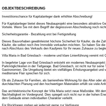
OBJEKTBESCHREIBUNG
Investitionschance für Kapitalanleger dank erhöhter Abschreibung!
Für Kapitalanleger bietet dieses Neubauprojekt eine besonders attraktive G
Vorteile. Wenn Sie mit dem Begriff der degressiven Abschreibung noch nicht v
Sicherheitsgarantie - Bezahlung erst bei Fertigstellung
Dieses Bauvorhaben gewährleistet höchste Sicherheit für Käufer, da die Zah
Käufer, die selbst noch ihre Immobile verkaufen möchten. So haben Sie die 
nach Abschluss des Verkaufs den Kaufpreis für Ihr neues Zuhause zu begleic
Villa Maria in Bad Griesbach - moderne und klare Linienführung vereint mit Q
In begehrter Lage von Bad Griesbach entsteht ein modernes Neubauprojekt: 
Parkmöglichkeiten in der Tiefgarage. Bad Griesbach, ist nicht nur für sei
Gastronomien. Die Umgebung bietet ein vielfältiges Erholungsangebot und v
mediterrane Flair sprechen für sich.
Ob als Zuhause für Familien, als barrierefreie Wohnung für das Alter oder al
durchdachten Planung und den hochwertigen Materialien erfüllt sie viele A
Das architektonische Konzept der Villa Maria setzt neue Maßstäbe. Mit d
Nachhaltigkeit im Vordergrund. Dies spiegelt sich nicht nur in der hohen Ene
dem Gebäude einen individuellen Charakter verleiht.
Für Rückfragen stehen wir jederzeit gerne zur Verfügung.