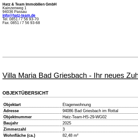
Hatz & Team Immobilien GmbH
Kainzenweg 1
94036 Passau
info@hatz-team.de
Tel. 0851 / 7 56 93-70
Fax. 0851 / 7 56 93-68
Villa Maria Bad Griesbach - Ihr neues Zu
OBJEKTÜBERSICHT
Objektart
Etagenwohnung
Adresse
94086 Bad Griesbach im Rottal
Objektnummer
Hatz-Team-HS-29-WG02
Baujahr
2025
Zimmerzahl
3
Wohnfläche (ca.)
82,48 m²