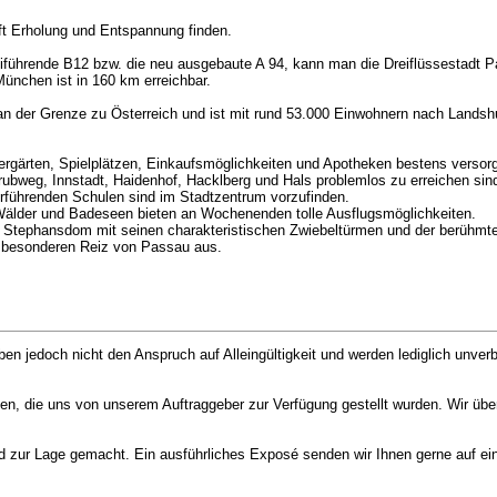
t Erholung und Entspannung finden.
eiführende B12 bzw. die neu ausgebaute A 94, kann man die Dreiflüssestadt Pa
ünchen ist in 160 km erreichbar.
t an der Grenze zu Österreich und ist mit rund 53.000 Einwohnern nach Landsh
rgärten, Spielplätzen, Einkaufsmöglichkeiten und Apotheken bestens versorgt
Grubweg, Innstadt, Haidenhof, Hacklberg und Hals problemlos zu erreichen sin
terführenden Schulen sind im Stadtzentrum vorzufinden.
 Wälder und Badeseen bieten an Wochenenden tolle Ausflugsmöglichkeiten.
den Stephansdom mit seinen charakteristischen Zwiebeltürmen und der berühmt
 besonderen Reiz von Passau aus.
heben jedoch nicht den Anspruch auf Alleingültigkeit und werden lediglich unve
en, die uns von unserem Auftraggeber zur Verfügung gestellt wurden. Wir üb
zur Lage gemacht. Ein ausführliches Exposé senden wir Ihnen gerne auf eine