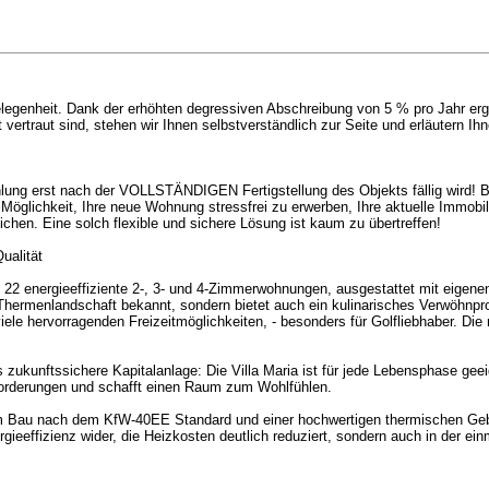
elegenheit. Dank der erhöhten degressiven Abschreibung von 5 % pro Jahr erg
ertraut sind, stehen wir Ihnen selbstverständlich zur Seite und erläutern Ihne
lung erst nach der VOLLSTÄNDIGEN Fertigstellung des Objekts fällig wird! Bes
Möglichkeit, Ihre neue Wohnung stressfrei zu erwerben, Ihre aktuelle Immobil
hen. Eine solch flexible und sichere Lösung ist kaum zu übertreffen!
ualität
22 energieeffiziente 2-, 3- und 4-Zimmerwohnungen, ausgestattet mit eigenen
ne Thermenlandschaft bekannt, sondern bietet auch ein kulinarisches Verwöhnp
iele hervorragenden Freizeitmöglichkeiten, - besonders für Golfliebhaber. D
s zukunftssichere Kapitalanlage: Die Villa Maria ist für jede Lebensphase gee
nforderungen und schafft einen Raum zum Wohlfühlen.
em Bau nach dem KfW-40EE Standard und einer hochwertigen thermischen Geb
rgieeffizienz wider, die Heizkosten deutlich reduziert, sondern auch in der e