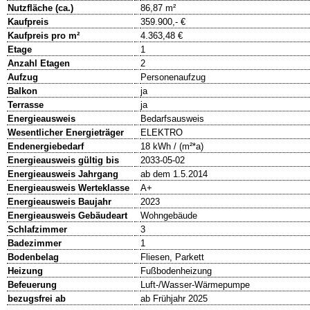
Nutzfläche (ca.)
86,87 m²
Kaufpreis
359.900,- €
Kaufpreis pro m²
4.363,48 €
Etage
1
Anzahl Etagen
2
Aufzug
Personenaufzug
Balkon
ja
Terrasse
ja
Energieausweis
Bedarfsausweis
Wesentlicher Energieträger
ELEKTRO
Endenergiebedarf
18 kWh / (m²*a)
Energieausweis gültig bis
2033-05-02
Energieausweis Jahrgang
ab dem 1.5.2014
Energieausweis Werteklasse
A+
Energieausweis Baujahr
2023
Energieausweis Gebäudeart
Wohngebäude
Schlafzimmer
3
Badezimmer
1
Bodenbelag
Fliesen, Parkett
Heizung
Fußbodenheizung
Befeuerung
Luft-/Wasser-Wärmepumpe
bezugsfrei ab
ab Frühjahr 2025