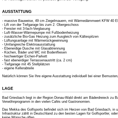
AUSSTATTUNG
- massive Bauweise, 49 cm Ziegelmauern, mit Wärmedämmwert KFW 40 
- Lift von der Tiefgarage bis zum 2. Obergeschoss
- Fenster mit 3-fach-Verglasung
- Luft-Wasser-Wärmepumpe mit Fußbodenheizung
- zusätzliche Bio-Gas Heizung zum Ausgleich von Kältespitzen
- Lüftungsanlage mit Wärmerückgewinnung
- Umfangreiche Elektroausstattung
- Ebenerdige Dusche mit Glasabtrennung
- Küchen, Bäder und WC mit Bodenfliesen
- hochwertiger Eichen-Parkett
- fast ebenerdiger Terrassenaustritt (ca. 2 cm)
- Tiefgarage mit 45 Stellplätzen
- eigene Kellerabteile
Natürlich können Sie Ihre eigene Ausstattung individuell bei einer Bemuster
LAGE
Bad Griesbach liegt in der Region Donau-Wald direkt am Bäderdreieck zu Ba
Verwöhnprogramm in den vielen Cafés und Gastronomien.
Das Mekka des Golfsports befindet sich im Herzen von Bad Griesbach, in u
Infrastruktur zählt in Deutschland zu den besten Lagen für Golfsportler, ode
keine Wünsche offen.