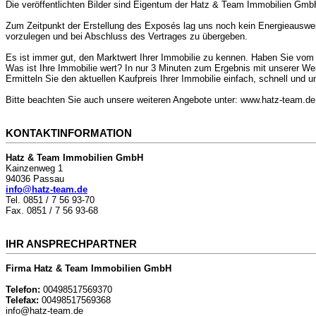
Die veröffentlichten Bilder sind Eigentum der Hatz & Team Immobilien GmbH u
Zum Zeitpunkt der Erstellung des Exposés lag uns noch kein Energieausweis
vorzulegen und bei Abschluss des Vertrages zu übergeben.
Es ist immer gut, den Marktwert Ihrer Immobilie zu kennen. Haben Sie vom 
Was ist Ihre Immobilie wert? In nur 3 Minuten zum Ergebnis mit unserer Wer
Ermitteln Sie den aktuellen Kaufpreis Ihrer Immobilie einfach, schnell und 
Bitte beachten Sie auch unsere weiteren Angebote unter: www.hatz-team.de
KONTAKTINFORMATION
Hatz & Team Immobilien GmbH
Kainzenweg 1
94036 Passau
info@hatz-team.de
Tel. 0851 / 7 56 93-70
Fax. 0851 / 7 56 93-68
IHR ANSPRECHPARTNER
Firma Hatz & Team Immobilien GmbH
Telefon:
00498517569370
Telefax:
00498517569368
info@hatz-team.de